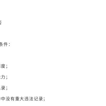
否
的条件：
制度；
能力；
记录；
动中没有重大违法记录；